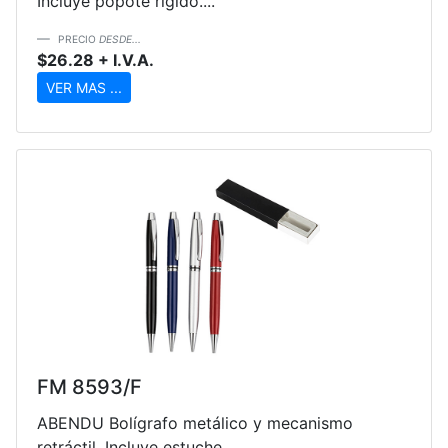
Incluye popote rígido....
PRECIO
DESDE...
$26.28 + I.V.A.
VER MAS ...
FM 8593/F
ABENDU Bolígrafo metálico y mecanismo
retráctil. Incluye estuche....