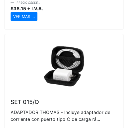
PRECIO
DESDE...
$38.15 + I.V.A.
VER MAS ...
SET 015/O
ADAPTADOR THOMAS - Incluye adaptador de
corriente con puerto tipo C de carga rá...