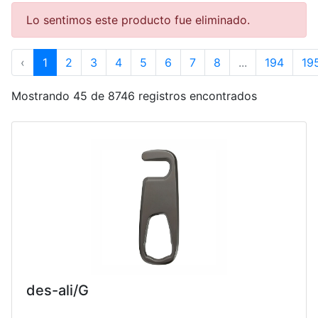
Lo sentimos este producto fue eliminado.
‹
1
2
3
4
5
6
7
8
...
194
19
Mostrando 45 de 8746 registros encontrados
des-ali/G
...