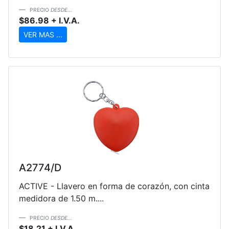
PRECIO
DESDE...
$86.98 + I.V.A.
VER MAS ...
A2774/D
ACTIVE - Llavero en forma de corazón, con cinta
medidora de 1.50 m....
PRECIO
DESDE...
$18.21 + I.V.A.