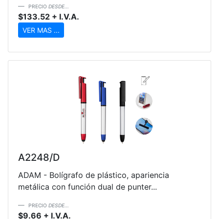
PRECIO
DESDE...
$133.52 + I.V.A.
VER MAS ...
A2248/D
ADAM - Bolígrafo de plástico, apariencia
metálica con función dual de punter...
PRECIO
DESDE...
$9.66 + I.V.A.