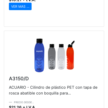
VER MAS ...
A3150/D
ACUARIO - Cilindro de plástico PET con tapa de
rosca abatible con boquilla para...
PRECIO
DESDE...
$21.26 + I.V.A.