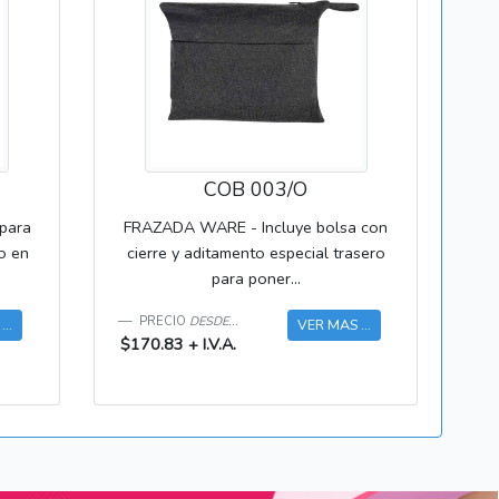
COB 003/O
 para
FRAZADA WARE - Incluye bolsa con
do en
cierre y aditamento especial trasero
para poner...
PRECIO
DESDE...
..
VER MAS ...
$170.83 + I.V.A.