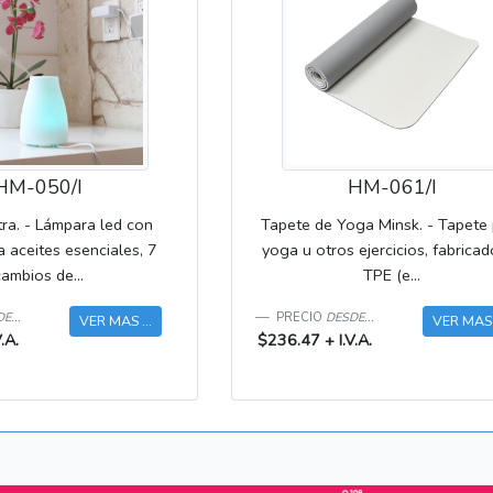
HM-050/I
HM-061/I
tra. - Lámpara led con
Tapete de Yoga Minsk. - Tapete
a aceites esenciales, 7
yoga u otros ejercicios, fabrica
cambios de...
TPE (e...
E...
PRECIO
DESDE...
VER MAS ...
VER MAS .
.A.
$236.47 + I.V.A.