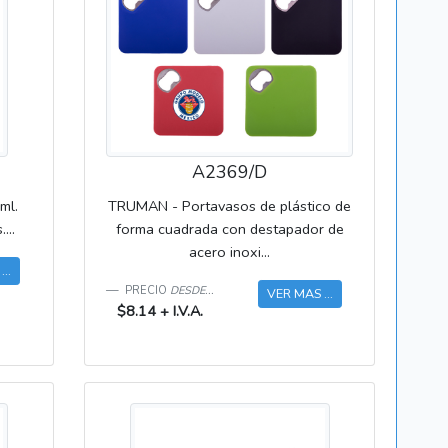
A2369/D
ml.
TRUMAN - Portavasos de plástico de
...
forma cuadrada con destapador de
acero inoxi...
..
PRECIO
DESDE...
VER MAS ...
$8.14 + I.V.A.