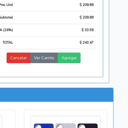
Prec Unit
$ 209.89
Subtotal
$ 209.89
VA (16%)
$ 33.58
TOTAL
$ 243.47
Cancelar
Ver Carrito
Agregar