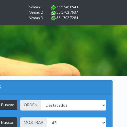
Ventas 1
56 5746 8543
Ventas 2
56 1702 7537
Ventas 3
56 1702 7284
S
Buscar
ORDEN
Buscar
MOSTRAR