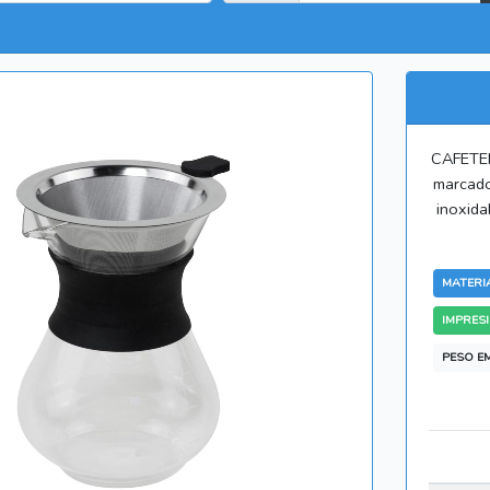
CAFETER
marcado
inoxida
MATERIAL:
IMPRESIO
PESO EM