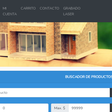
MI
CARRITO
CONTACTO
GRABADO
CUENTA
LASER
BUSCADOR DE PRODUCTO
Max. $