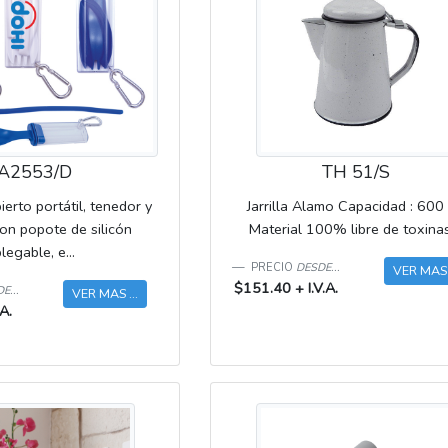
A2553/D
TH 51/S
erto portátil, tenedor y
Jarrilla Alamo Capacidad : 600 
on popote de silicón
Material 100% libre de toxinas.
plegable, e...
PRECIO
DESDE...
VER MAS .
$151.40 + I.V.A.
E...
VER MAS ...
A.