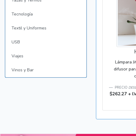
Tazas y Termos
Tecnología
Textil y Uniformes
USB
Viajes
Lámpara Ji
difusor par
Vinos y Bar
PRECIO
DESD
$262.27 + I.V