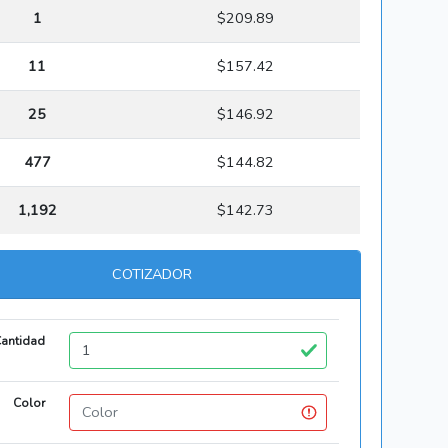
1
$209.89
11
$157.42
25
$146.92
477
$144.82
1,192
$142.73
COTIZADOR
antidad
Color