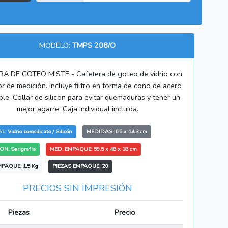
MODELO:
TMPS 208/O
A DE GOTEO MISTE - Cafetera de goteo de vidrio con
r de medición. Incluye filtro en forma de cono de acero
ble. Collar de silicon para evitar quemaduras y tener un
mejor agarre. Caja individual incluida.
 Vidrio borosilicato / Silicón
MEDIDAS: 6.5 x 14.3 cm
N: Serigrafía
MED. EMPAQUE: 59.5 x 48 x 18 cm
PAQUE: 1.5 Kg
PIEZAS EMPAQUE: 20
PRECIOS SIN IMPRESIÓN
Piezas
Precio