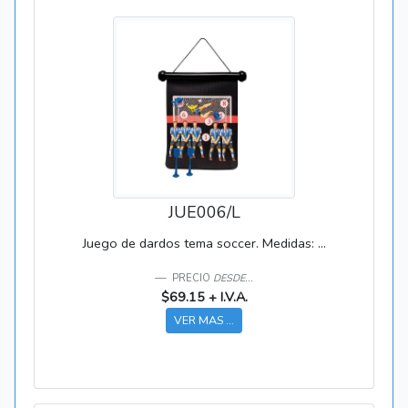
JUE006/L
Juego de dardos tema soccer. Medidas: ...
PRECIO
DESDE...
$69.15 + I.V.A.
VER MAS ...