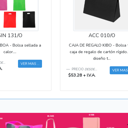
SIN 131/O
ACC 010/O
OA - Bolsa sellada a
CAJA DE REGALO KIBO - Bolsa 
calor....
caja de regalo de cartón rígido
diseño t...
E...
VER MAS ...
A.
PRECIO
DESDE...
VER MAS .
$53.28 + I.V.A.