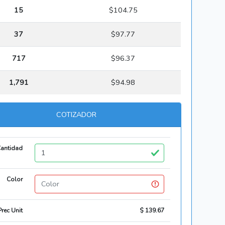
15
$104.75
37
$97.77
717
$96.37
1,791
$94.98
COTIZADOR
antidad
Color
Prec Unit
$ 139.67