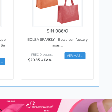
SIN 086/O
tipo
BOLSA SPARKLY - Bolsa con fuelle y
. Su
asas....
PRECIO
DESDE...
VER MAS ...
$20.35 + I.V.A.
..