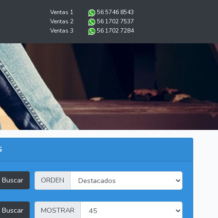
Ventas 1
56 5746 8543
Ventas 2
56 1702 7537
Ventas 3
56 1702 7284
S
Buscar
ORDEN
Buscar
MOSTRAR