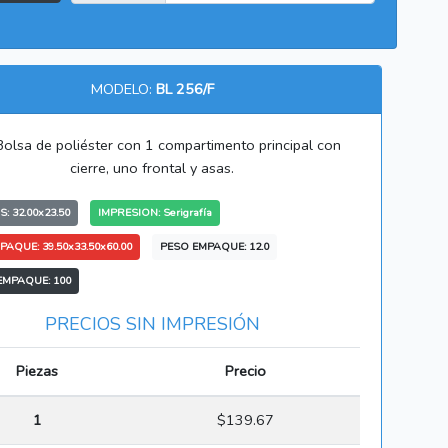
MODELO:
BL 256/F
olsa de poliéster con 1 compartimento principal con
cierre, uno frontal y asas.
: 32.00x23.50
IMPRESION: Serigrafía
PAQUE: 39.50x33.50x60.00
PESO EMPAQUE: 12.0
EMPAQUE: 100
PRECIOS SIN IMPRESIÓN
Piezas
Precio
1
$139.67