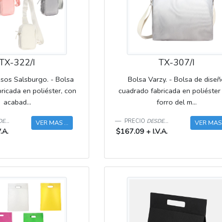
TX-322/I
TX-307/I
usos Salsburgo. - Bolsa
Bolsa Varzy. - Bolsa de dise
ricada en poliéster, con
cuadrado fabricada en poliéster
acabad...
forro del m...
E...
PRECIO
DESDE...
VER MAS ...
VER MAS .
.A.
$167.09 + I.V.A.