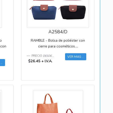
A2584/D
ño
RAMBLE - Bolsa de poliéster con
 con
cierre para cosméticos....
PRECIO
DESDE...
VER MAS ...
$26.45 + I.V.A.
..