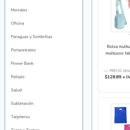
Morrales
Oficina
Paraguas y Sombrillas
Bolsa multi
Portaretratos
multiusos fab
Power Bank
PRECIO
DESD
Relojes
$128.89 + I.V
Salud
Sublimación
Tarjeteros