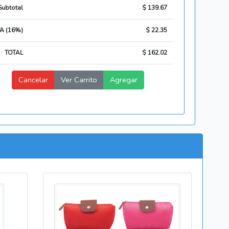
Subtotal
$ 139.67
VA (16%)
$ 22.35
TOTAL
$ 162.02
Cancelar
Ver Carrito
Agregar