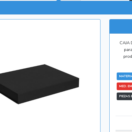
CAJA 
para
prod
MATERIA
MED. EM
PIEZAS 