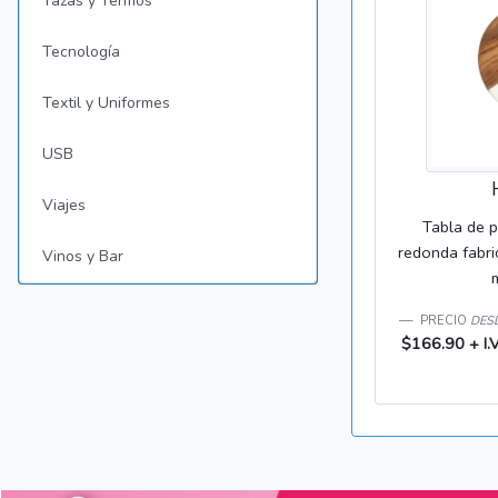
Tazas y Termos
Tecnología
Textil y Uniformes
USB
Viajes
Tabla de p
redonda fabr
Vinos y Bar
PRECIO
DESD
$166.90 + I.V