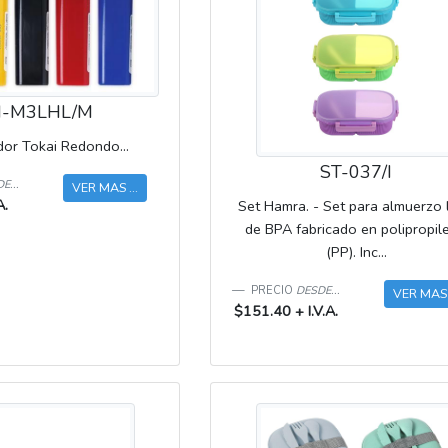
-M3LHL/M
or Tokai Redondo...
ST-037/I
E...
VER MAS ...
A.
Set Hamra. - Set para almuerzo l
de BPA fabricado en polipropil
(PP). Inc...
PRECIO
DESDE...
VER MAS .
$151.40 + I.V.A.