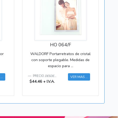
HO 064/F
dor
WALDORF Portarretratos de cristal
con soporte plegable. Medidas de
espacio para ...
PRECIO
DESDE...
..
VER MAS ...
$44.46 + I.V.A.