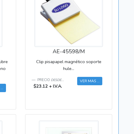
AE-45598/M
ibre
Clip pisapapel magnético soporte
eno
hule...
PRECIO
DESDE...
VER MAS ...
$23.12 + I.V.A.
..