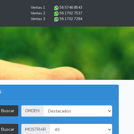
Ventas 1
56 5746 8543
Ventas 2
56 1702 7537
Ventas 3
56 1702 7284
S
Buscar
ORDEN
Buscar
MOSTRAR