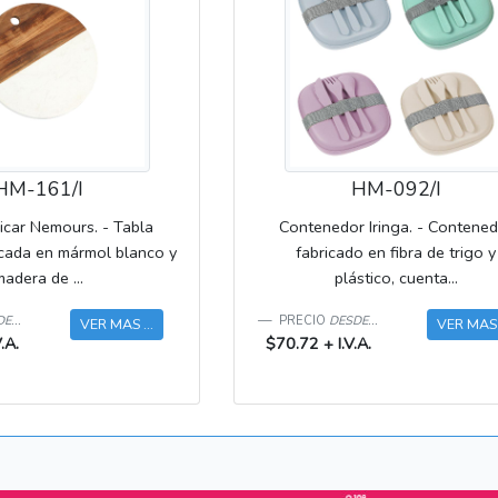
HM-161/I
HM-092/I
icar Nemours. - Tabla
Contenedor Iringa. - Contene
icada en mármol blanco y
fabricado en fibra de trigo y
madera de ...
plástico, cuenta...
E...
PRECIO
DESDE...
VER MAS ...
VER MAS .
.A.
$70.72 + I.V.A.