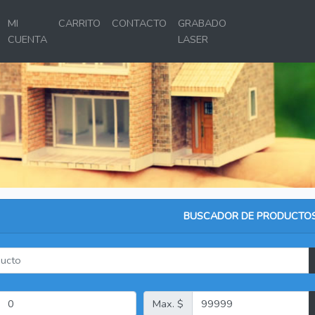
MI
CARRITO
CONTACTO
GRABADO
CUENTA
LASER
BUSCADOR DE PRODUCTO
Max. $