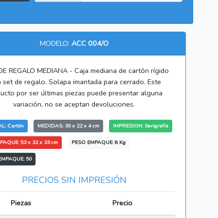
MODELO:
ACC 004/O
DE REGALO MEDIANA - Caja mediana de cartón rígido
 set de regalo. Solapa imantada para cerrado. Este
ucto por ser últimas piezas puede presentar alguna
variación, no se aceptan devoluciones.
L: Cartón
MEDIDAS: 30 x 22 x 4 cm
IMPRESION: Serigrafía
PAQUE: 53 x 32 x 33 cm
PESO EMPAQUE: 8 Kg
EMPAQUE: 50
PRECIOS SIN IMPRESIÓN
Piezas
Precio