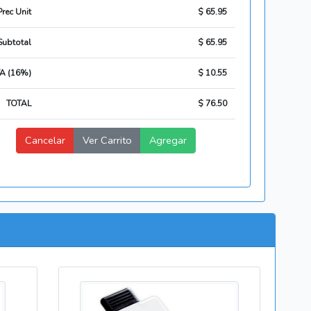
Prec Unit
$ 65.95
Subtotal
$ 65.95
VA (16%)
$ 10.55
TOTAL
$ 76.50
Cancelar
Ver Carrito
Agregar