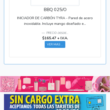
BBQ 025/O
INICIADOR DE CARBÓN TYRA - Pared de acero
inoxidable. Incluye mango diseñado e...
PRECIO
DESDE...
$165.47 + I.V.A.
VER MAS ...
Anterior
Sigui