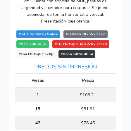
cm. Cuenta con soporte de MDF, perillas de
seguridad y sujetador para colgarse. Se puede
acomodar de forma horizontal o vertical.
Presentación: caja blanca.
MATERIAL: Vidrio / Madera
MEDIDAS: 20 x 25 x 1.5 cm
IMPRESION: SE GL
MED. EMPAQUE: 60 x 22.5 x 27.5 cm
PESO EMPAQUE: 12 kg
PIEZAS EMPAQUE: 24
PRECIOS SIN IMPRESIÓN
Piezas
Precio
1
$109.21
19
$81.91
47
$76.45