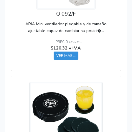
O 092/F
ARIA Mini ventilador plegable y de tamaño
ajustable capaz de cambiar su posici�...
PRECIO
DESDE...
$120.32 + I.V.A.
VER MAS ...