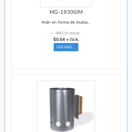
MG-19300/M
Imán en forma de muela...
PRECIO
DESDE...
$0.54 + I.V.A.
VER MAS ...