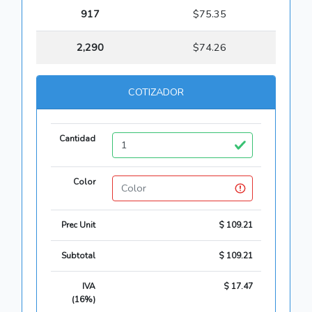
917
$75.35
2,290
$74.26
COTIZADOR
Cantidad
Color
Prec Unit
$ 109.21
Subtotal
$ 109.21
IVA
$ 17.47
(16%)