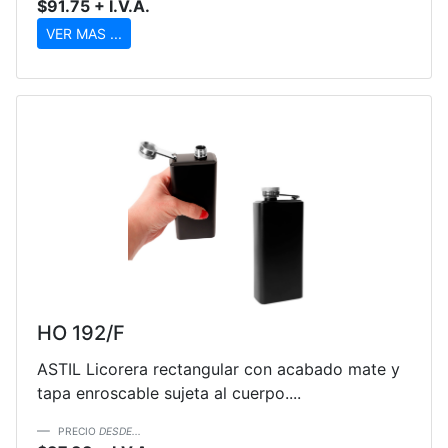
$91.75 + I.V.A.
VER MAS ...
HO 192/F
ASTIL Licorera rectangular con acabado mate y
tapa enroscable sujeta al cuerpo....
PRECIO
DESDE...