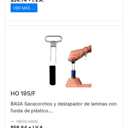
VER MAS ...
HO 195/F
BAGA Sacacorchos y destapador de laminas con
funda de plástico....
PRECIO
DESDE...
$58.64 + I.V.A.