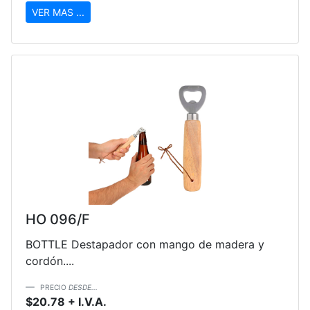
VER MAS ...
HO 096/F
BOTTLE Destapador con mango de madera y
cordón....
PRECIO
DESDE...
$20.78 + I.V.A.