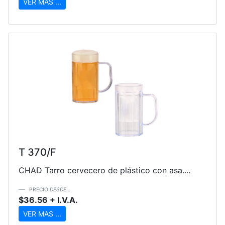
VER MAS ...
T 370/F
CHAD Tarro cervecero de plástico con asa....
PRECIO
DESDE...
$36.56 + I.V.A.
VER MAS ...