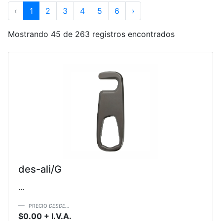
‹
1
2
3
4
5
6
›
Mostrando 45 de 263 registros encontrados
des-ali/G
...
PRECIO
DESDE...
$0.00 + I.V.A.