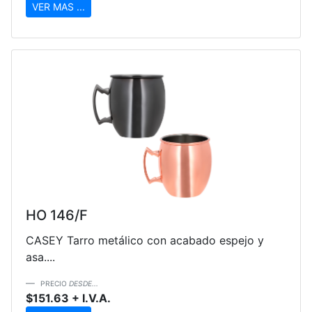
VER MAS ...
HO 146/F
CASEY Tarro metálico con acabado espejo y
asa....
PRECIO
DESDE...
$151.63 + I.V.A.