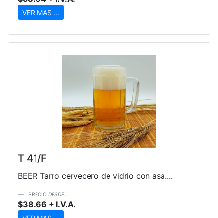
VER MAS ...
T 41/F
BEER Tarro cervecero de vidrio con asa....
PRECIO
DESDE...
$38.66 + I.V.A.
VER MAS ...